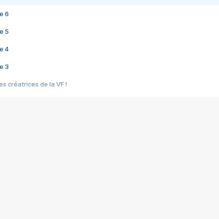
e 6
e 5
e 4
e 3
s créatrices de la VF !
e 2
e 1
e Mektoub My Love arrive enfin ! Rencontre avec Shaïn Boumedine et Sal
i : après Toni en famille
elle réalise le bouleversant Dites lui que je l'aime
ais ! Rencontre autour de Vie privée de Rebecca Zlotowski
 de Marguerite, Grave... Rencontre avec Ella Rumpf