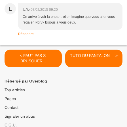
L
laflo
07/02/2015 09:20
On arrive à voir la photo... et on imagine que vous aller vous
régaler !<br /> Bisous à vous deux.
Répondre
< FAUT PAS S'
TUTO DU PANTALON ... >
BRUSQUER...
Hébergé par Overblog
Top articles
Pages
Contact
Signaler un abus
C.G.U.